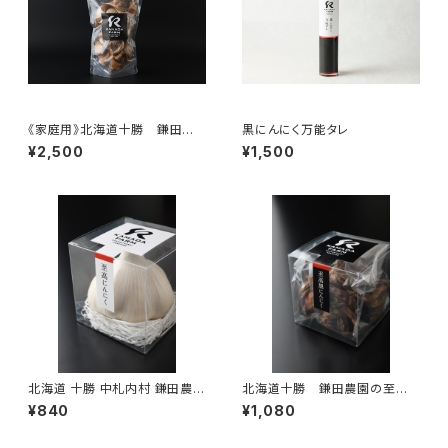
《家庭用》北海道十勝 鎌田農
黒にんにく万能タレ
園の至高黒にんにく 220ｇ
¥2,500
¥1,500
北海道 十勝 中札内村 鎌田農園
北海道十勝 鎌田農園の至高
の至高にんにく クリアケース
黒にんにく
¥840
¥1,080