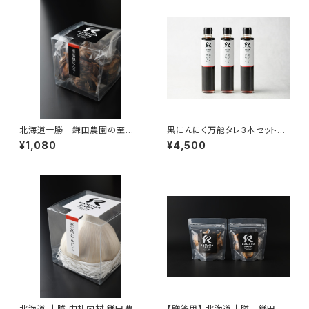
北海道十勝 鎌田農園の至高
黒にんにく万能タレ3本セット
黒にんにく
【送料無料】
¥1,080
¥4,500
北海道 十勝 中札内村 鎌田農園
【贈答用】 北海道十勝 鎌田農