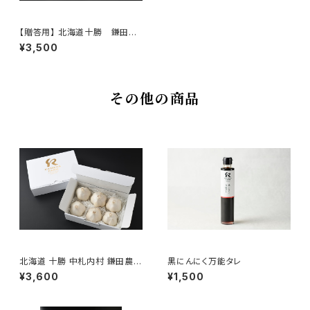
【贈答用】 北海道十勝 鎌田農
園の至高黒にんにく 65g×2袋
¥3,500
その他の商品
北海道 十勝 中札内村 鎌田農園
黒にんにく万能タレ
の至高にんにく
¥3,600
¥1,500